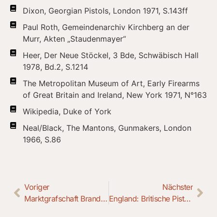
Dixon, Georgian Pistols, London 1971, S.143ff
Paul Roth, Gemeindenarchiv Kirchberg an der
Murr, Akten „Staudenmayer“
Heer, Der Neue Stöckel, 3 Bde, Schwäbisch Hall
1978, Bd.2, S.1214
The Metropolitan Museum of Art, Early Firearms
of Great Britain and Ireland, New York 1971, N°163
Wikipedia, Duke of York
Neal/Black, The Mantons, Gunmakers, London
1966, S.86
Voriger
Nächster
Marktgrafschaft Brandenburg-Bayreuth: Infanteriegewehr M 1740
England: Britische Pistole M 1802 New Land Pattern Tower-Fertigung ab 1802