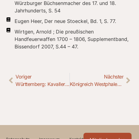
Würzburger Büchsenmacher des 17. und 18.
Jahrhunderts, S. 54
Eugen Heer, Der neue Stoeckel, Bd. 1, S. 77.
Wirtgen, Arnold ; Die preußischen
Handfeuerwaffen 1700 – 1806, Supplementband,
Bissendorf 2007, S.44 – 47.
Voriger
Nächster
Württemberg: Kavalleriepistole M 1817/42
Königreich Westphalen: Gendarmerie-Pistole M an 9 von Pistor aus Schmalkalden