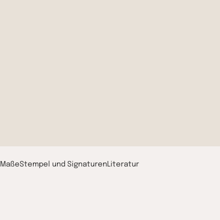
 Maße
Stempel und Signaturen​
Literatur